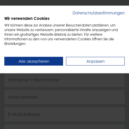
Datenschutzbestimmungen
Wir verwenden Cookies
KONTAKT
Wir können diese zur Analyse unserer Besucherdaten platzieren, um
unsere Website zu verbessern, personalisierte Inhalte anzuzeigen und
Persönliche Beratung
Ihnen ein großartiges Website-Erlebnis zu bieten. Für weitere
Informationen zu den von uns verwendeten Cookies öffnen Sie die
Einstellungen.
Füllen Sie einfach das Formular aus und wir melden
uns schnellstmöglich zurück!
Alle akzeptieren
Anpassen