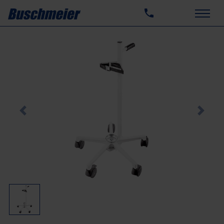
Previous
Next