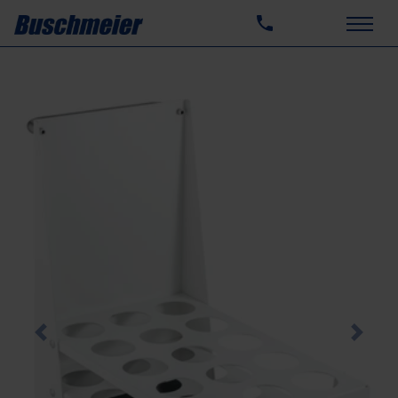
Previous
Next