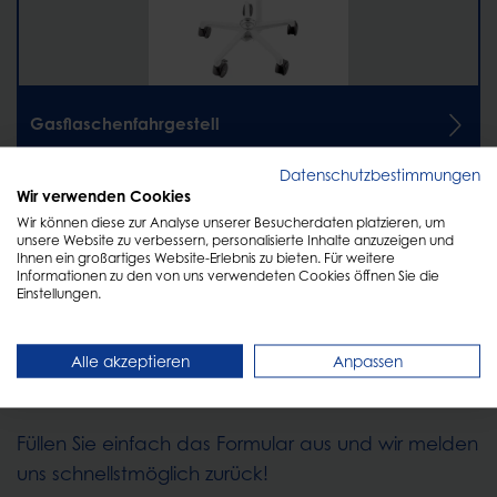
Gasflaschenfahrgestell
Datenschutzbestimmungen
Wir verwenden Cookies
Wir können diese zur Analyse unserer Besucherdaten platzieren, um
unsere Website zu verbessern, personalisierte Inhalte anzuzeigen und
Ihnen ein großartiges Website-Erlebnis zu bieten. Für weitere
Informationen zu den von uns verwendeten Cookies öffnen Sie die
Einstellungen.
KONTAKT
Alle akzeptieren
Anpassen
Persönliche Beratung
Füllen Sie einfach das Formular aus und wir melden
uns schnellstmöglich zurück!