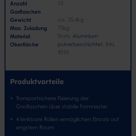
Anzahl
15
Gasflaschen
Gewicht
ca. 25,4kg
Max. Zuladung
75kg
Material
Stahl,
Aluminium
Oberfläche
pulverbeschichtet
, RAL
9010
Produktvorteile
Transportsichere Fixierung der
Gasflaschen über stabile Formnester
4 lenkbare Rollen ermöglichen Einsatz auf
engstem Raum