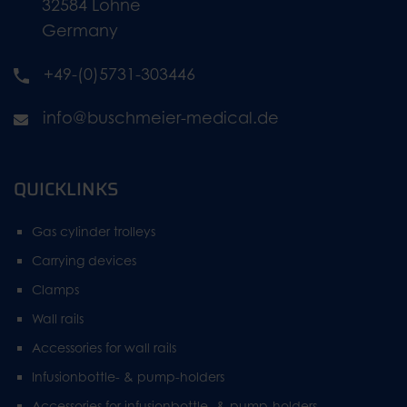
32584 Löhne
Germany
+49-(0)5731-303446
info@buschmeier-medical.de
QUICKLINKS
Gas cylinder trolleys
Carrying devices
Clamps
Wall rails
Accessories for wall rails
Infusionbottle- & pump-holders
Accessories for infusionbottle- & pump-holders