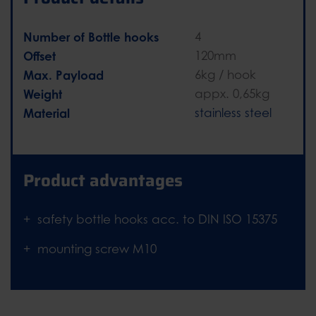
Number of Bottle hooks
4
Offset
120mm
Max. Payload
6kg / hook
Weight
appx. 0,65kg
Material
stainless steel
Product advantages
safety bottle hooks acc. to DIN ISO 15375
mounting screw M10