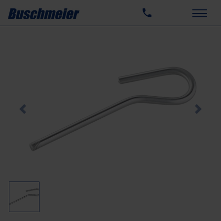
Previous
Next