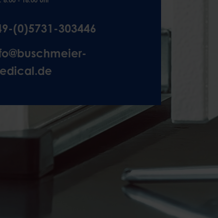
49-(0)5731-303446
nfo@buschmeier-
edical.de