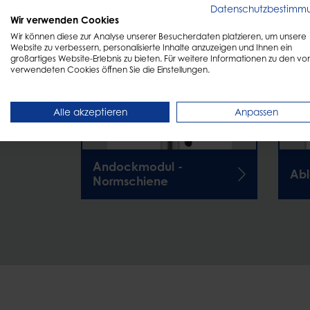
Datenschutzbestimm
Wir verwenden Cookies
Wir können diese zur Analyse unserer Besucherdaten platzieren, um unsere
Website zu verbessern, personalisierte Inhalte anzuzeigen und Ihnen ein
großartiges Website-Erlebnis zu bieten. Für weitere Informationen zu den vo
verwendeten Cookies öffnen Sie die Einstellungen.
Alle akzeptieren
Anpassen
Andockmodul -
Abl
Normschiene