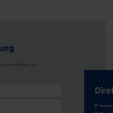
tung
und wir melden uns
Dire
Kampstr
Mo. - So