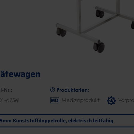
rätewagen
l-Nr.:
Produktarten:
01-d75el
Medizinprodukt
Vorpr