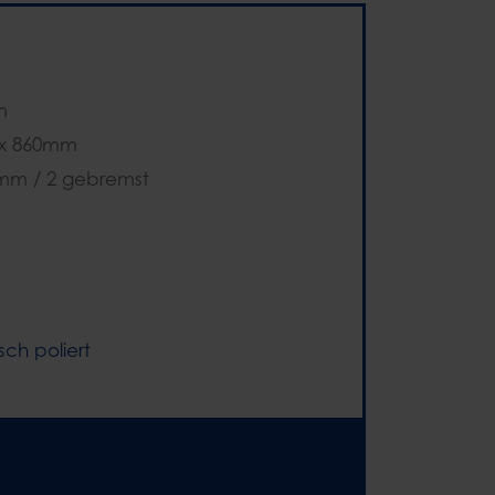
m
 x 860mm
5mm / 2 gebremst
isch poliert