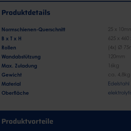
Produktdetails
Normschienen-Querschnitt
25 x 10m
B x T x H
625 x 460
Rollen
(4x) Ø 7
Wandabstützung
120mm
Max. Zuladung
16kg
Gewicht
ca. 4,8kg
Material
Edelstahl
Oberfläche
elektrolyt
Produktvorteile