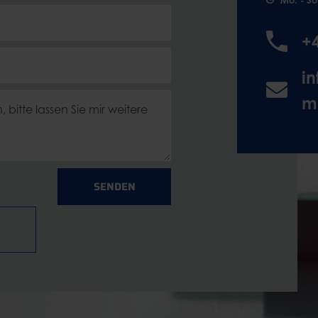
+
i
m
SENDEN