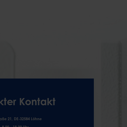
kter Kontakt
aße 21, DE-32584 Löhne
. 8.00 - 18.00 Uhr