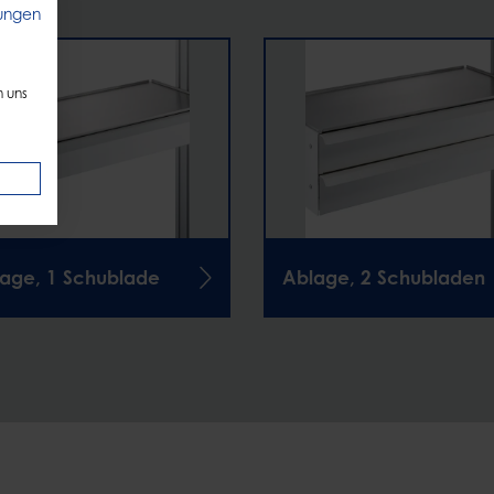
ungen
n uns
age, 1 Schublade
Ablage, 2 Schubladen