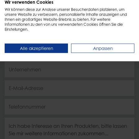
Persönliche Beratung
Wir verwenden Cookies
Wir können diese zur Analyse unserer Besucherdaten platzieren, um
unsere Website zu verbessern, personalisierte Inhalte anzuzeigen und
Füllen Sie einfach das Formular aus und wir melden
Ihnen ein großartiges Website-Erlebnis zu bieten. Für weitere
Informationen zu den von uns verwendeten Cookies öffnen Sie die
uns schnellstmöglich zurück!
Einstellungen.
Alle akzeptieren
Anpassen