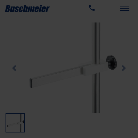
Previous
Next