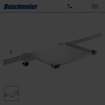
Previous
Next