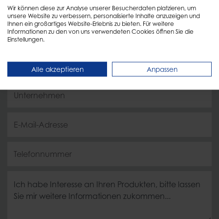
Wir können diese zur Analyse unserer Besucherdaten platzieren, um
Füllen Sie einfach das Formular aus und wir melden
unsere Website zu verbessern, personalisierte Inhalte anzuzeigen und
Ihnen ein großartiges Website-Erlebnis zu bieten. Für weitere
uns schnellstmöglich zurück!
Informationen zu den von uns verwendeten Cookies öffnen Sie die
Einstellungen.
Alle akzeptieren
Anpassen