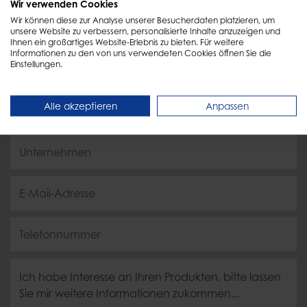
Wir verwenden Cookies
Wir können diese zur Analyse unserer Besucherdaten platzieren, um
unsere Website zu verbessern, personalisierte Inhalte anzuzeigen und
Füllen Sie einfach das Formular aus und wir melden
Ihnen ein großartiges Website-Erlebnis zu bieten. Für weitere
Informationen zu den von uns verwendeten Cookies öffnen Sie die
uns schnellstmöglich zurück!
Einstellungen.
Alle akzeptieren
Anpassen