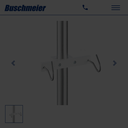
Previous
Next