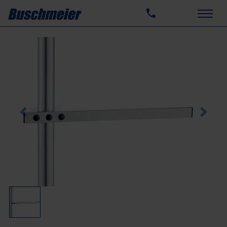
Previous
Next