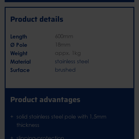
Product details
Length
600mm
Ø Pole
18mm
Weight
appx. 1kg
Material
stainless steel
Surface
brushed
Product advantages
solid stainless steel pole with 1,5mm
thickness
slipping-protection