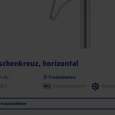
schenkreuz, horizontal
l-Nr.:
Produktarten:
2-ll
Medizinprodukt
Vorpr