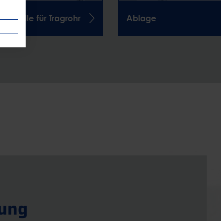
enwelle für Tragrohr
Ablage
tung