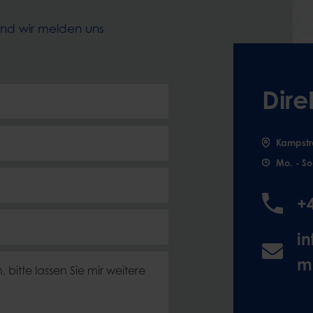
und wir melden uns
Dire
Kampstr
Mo. - So
+
i
m