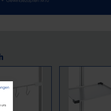
Gewindezapfen M10
h
ungen
n uns