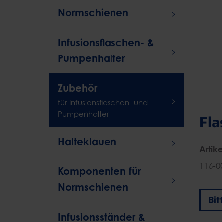
Normschienen
Infusionsflaschen- &
Pumpenhalter
Zubehör
für Infusionsflaschen- und
Pumpenhalter
Fla
Halteklauen
Artike
116-00
Komponenten für
Normschienen
Infusionsständer &