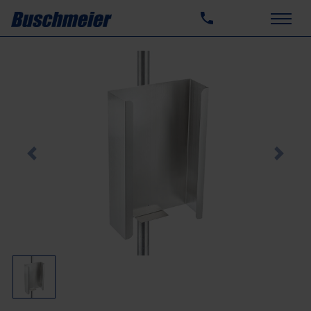
Previous
Next