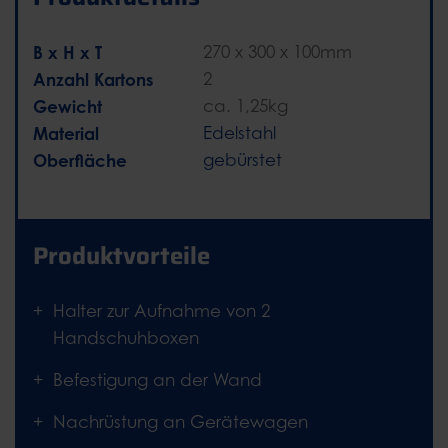
B x H x T
270 x 300 x 100mm
Anzahl Kartons
2
Gewicht
ca. 1,25kg
Material
Edelstahl
Oberfläche
gebürstet
Produktvorteile
Halter zur Aufnahme von 2
Handschuhboxen
Befestigung an der Wand
Nachrüstung an Gerätewagen