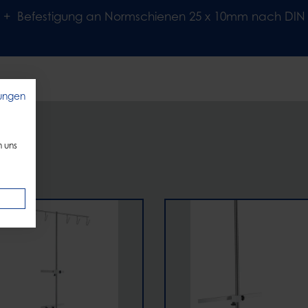
Befestigung an Normschienen 25 x 10mm nach DIN 
ungen
n uns
h