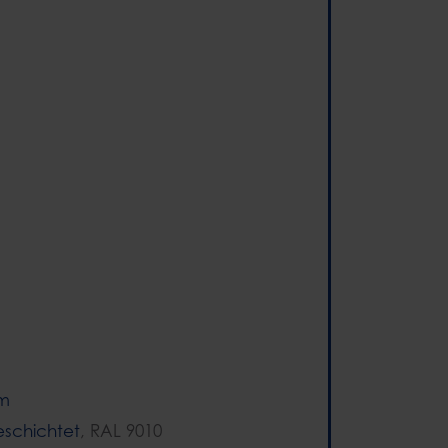
um
eschichtet
, RAL 9010