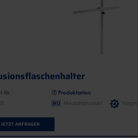
usionsflaschenhalter
l-Nr.:
Produktarten:
01
Medizinprodukt
Vorpr
JETZT ANFRAGEN