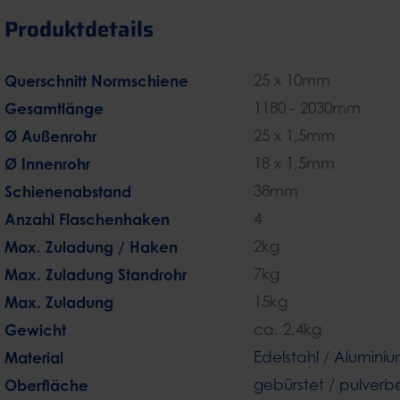
Produktdetails
Querschnitt Normschiene
25 x 10mm
Gesamtlänge
1180 - 2030mm
Ø Außenrohr
25 x 1,5mm
Ø Innenrohr
18 x 1,5mm
Schienenabstand
38mm
Anzahl Flaschenhaken
4
Max. Zuladung / Haken
2kg
Max. Zuladung Standrohr
7kg
Max. Zuladung
15kg
Gewicht
ca. 2,4kg
Material
Edelstahl
/
Alumini
Oberfläche
gebürstet
/
pulverb