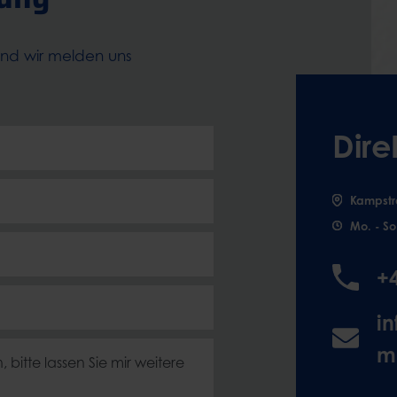
und wir melden uns
Dire
Kampstr
Mo. - So
+
i
m