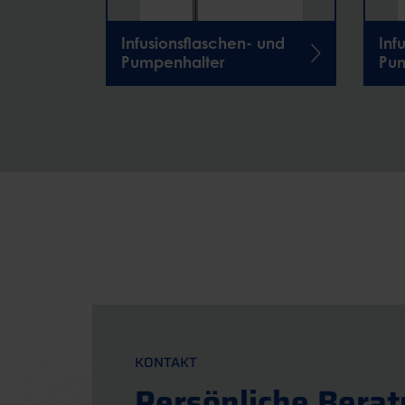
 und
Infusionsflaschen- und
Inf
allel
Pumpenhalter
Pum
KONTAKT
Persönliche Bera