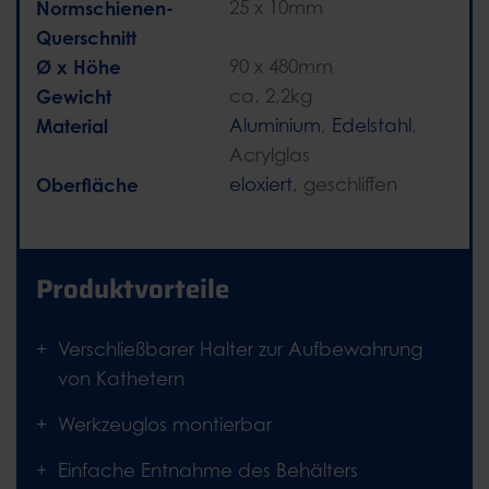
Normschienen-
25 x 10mm
Querschnitt
Ø x Höhe
90 x 480mm
Gewicht
ca. 2,2kg
Material
Aluminium
,
Edelstahl
,
Acrylglas
Oberfläche
eloxiert
, geschliffen
Produktvorteile
Verschließbarer Halter zur Aufbewahrung
von Kathetern
Werkzeuglos montierbar
Einfache Entnahme des Behälters