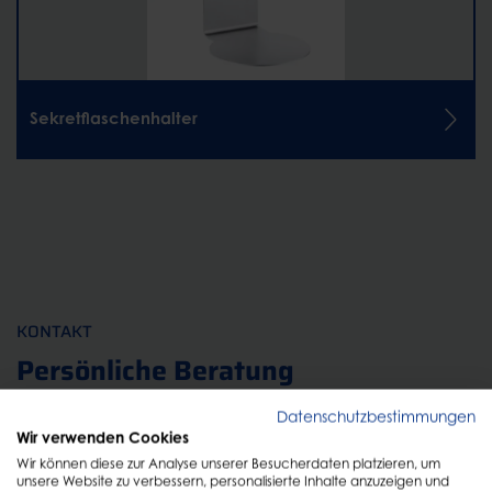
Sekretflaschenhalter
KONTAKT
Persönliche Beratung
Datenschutzbestimmungen
Füllen Sie einfach das Formular aus und wir melden
Wir verwenden Cookies
uns schnellstmöglich zurück!
Wir können diese zur Analyse unserer Besucherdaten platzieren, um
unsere Website zu verbessern, personalisierte Inhalte anzuzeigen und