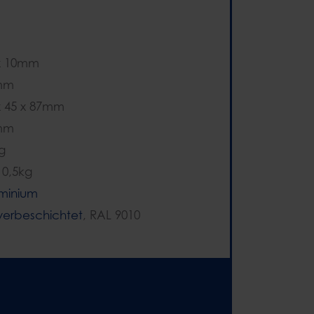
x 10mm
mm
x 45 x 87mm
mm
g
 0,5kg
minium
verbeschichtet
, RAL 9010