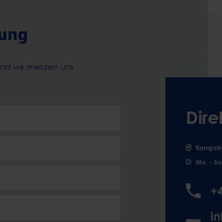
tung
und wir melden uns
Dire
Kampstr
Mo. - So
+
i