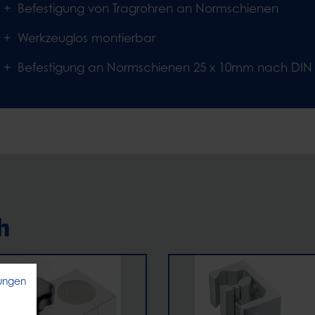
Befestigung von Tragrohren an Normschienen
Werkzeuglos montierbar
Befestigung an Normschienen 25 x 10mm nach DIN 
h
ungen