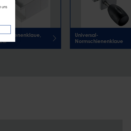
n uns
mschienenklaue,
Universal-
eilt
Normschienenklaue