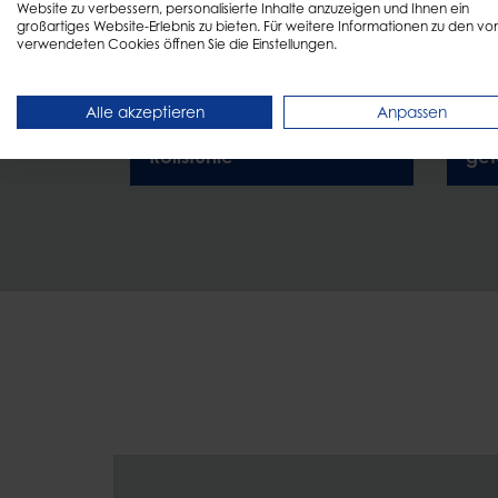
Website zu verbessern, personalisierte Inhalte anzuzeigen und Ihnen ein
großartiges Website-Erlebnis zu bieten. Für weitere Informationen zu den vo
verwendeten Cookies öffnen Sie die Einstellungen.
Alle akzeptieren
Anpassen
Befestigungsklemme für
Nor
Rollstühle
get