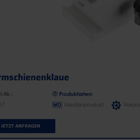
rmschienenklaue
l-Nr.:
Produktarten:
17
Medizinprodukt
Vorpr
JETZT ANFRAGEN