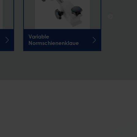
Variable
Normsch
Normschienenklaue
parallel