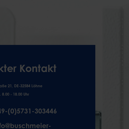
kter Kontakt
aße 21, DE-32584 Löhne
. 8.00 - 18.00 Uhr
49-(0)5731-303446
nfo@buschmeier-