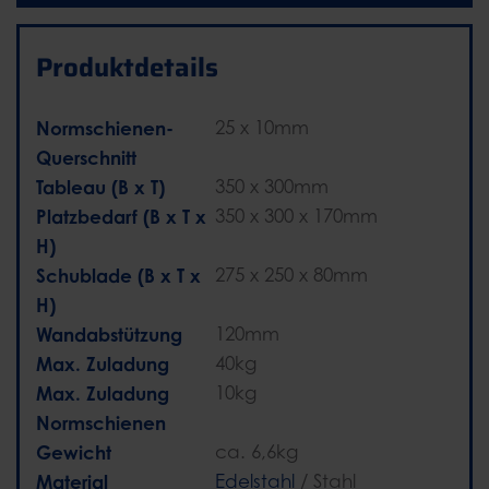
Produktdetails
Normschienen-
25 x 10mm
Querschnitt
Tableau (B x T)
350 x 300mm
Platzbedarf (B x T x
350 x 300 x 170mm
H)
Schublade (B x T x
275 x 250 x 80mm
H)
Wandabstützung
120mm
Max. Zuladung
40kg
Max. Zuladung
10kg
Normschienen
Gewicht
ca. 6,6kg
Material
Edelstahl
/ Stahl