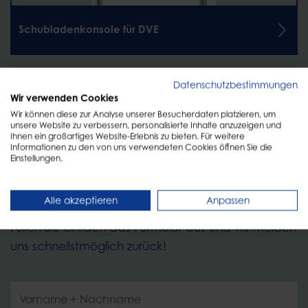
Schubladenkonsole für DVE
Datenschutzbestimmungen
Wir verwenden Cookies
Wir können diese zur Analyse unserer Besucherdaten platzieren, um
unsere Website zu verbessern, personalisierte Inhalte anzuzeigen und
Ihnen ein großartiges Website-Erlebnis zu bieten. Für weitere
Informationen zu den von uns verwendeten Cookies öffnen Sie die
Einstellungen.
KONTAKT
Persönliche Beratung
Alle akzeptieren
Anpassen
Füllen Sie einfach das Formular aus und wir melden
uns schnellstmöglich zurück!