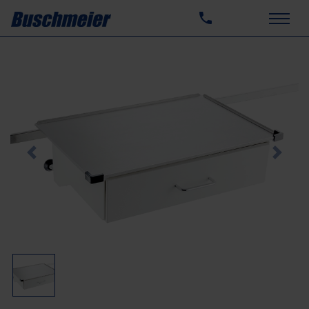
Previous
Next