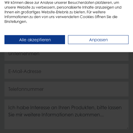
Wir können diese zur Analyse unserer Besucherdaten platzieren, um
Füllen Sie einfach das Formular aus und wir melden
unsere Website zu verbessern, personalisierte Inhalte anzuzeigen und
Ihnen ein großartiges Website-Erlebnis zu bieten. Für weitere
uns schnellstmöglich zurück!
Informationen zu den von uns verwendeten Cookies öffnen Sie die
Einstellungen.
Alle akzeptieren
Anpassen