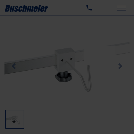
Previous
Next