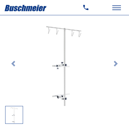
Previous
Next